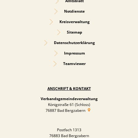
Amtsblatt
Notdienste
Kreisverwaltung
Sitemap
Datenschutzerklärung
Impressum
Teamviewer
ANSCHRIFT & KONTAKT
Verbandsgemeindeverwaltung
Königstraße 61 (Schloss)
76887
Bad Bergzabern
Postfach 1313
76883 Bad Bergzabern