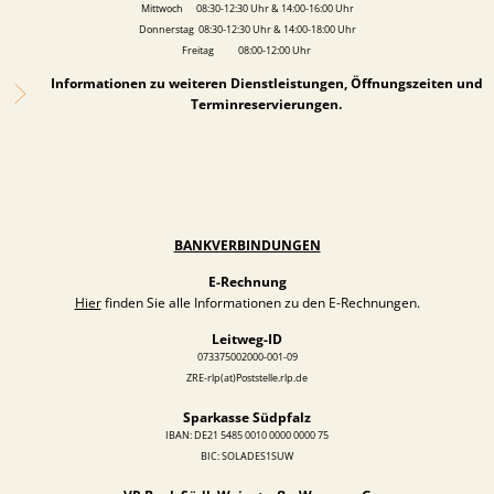
Mittwoch 08:30-12:30 Uhr & 14:00-16:00 Uhr
Donnerstag 08:30-12:30 Uhr & 14:00-18:00 Uhr
Freitag 08:00-12:00 Uhr
Informationen zu weiteren Dienstleistungen, Öffnungszeiten und
Terminreservierungen.
BANKVERBINDUNGEN
E-Rechnung
Hier
finden Sie alle Informationen zu den E-Rechnungen.
Leitweg-ID
073375002000-001-09
ZRE-rlp(at)Poststelle.rlp.de
Sparkasse Südpfalz
IBAN: DE21 5485 0010 0000 0000 75
BIC: SOLADES1SUW