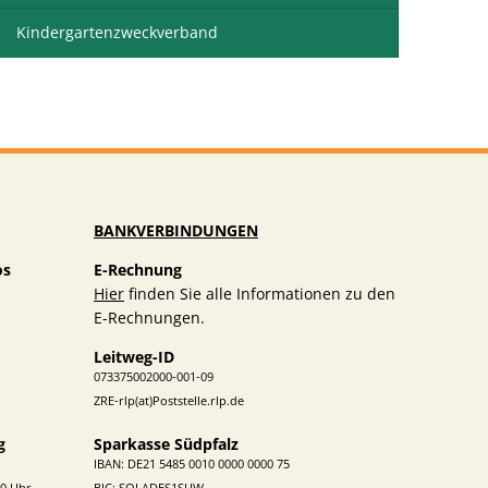
Kindergartenzweckverband
BANKVERBINDUNGEN
os
E-Rechnung
Hier
finden Sie alle Informationen zu den
E-Rechnungen.
Leitweg-ID
073375002000-001-09
ZRE-rlp(at)Poststelle.rlp.de
g
Sparkasse Südpfalz
IBAN: DE21 5485 0010 0000 0000 75
0 Uhr
BIC: SOLADES1SUW