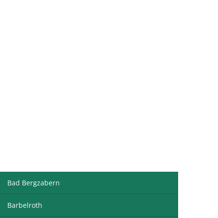
ismus & Freizeit
Onlinedienste
Bad Bergzabern
Barbelroth