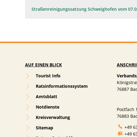
Straßenreinigungssatzung Schweighofen vom 07.0
AUF EINEN BLICK
ANSCHRI
Tourist Info
Verbands
Königstra
Ratsinformationssystem
76887
Ba
Amtsblatt
Notdienste
Postfach 
76883 Ba
Kreisverwaltung
+49 6
Sitemap
+49 6