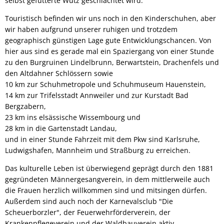
selbst gefütterte Wutz geschlachtet wird.
Touristisch befinden wir uns noch in den Kinderschuhen, aber
wir haben aufgrund unserer ruhigen und trotzdem
geographisch günstigen Lage gute Entwicklungschancen. Von
hier aus sind es gerade mal ein Spaziergang von einer Stunde
zu den Burgruinen Lindelbrunn, Berwartstein, Drachenfels und
den Altdahner Schlössern sowie
10 km zur Schuhmetropole und Schuhmuseum Hauenstein,
14 km zur Trifelsstadt Annweiler und zur Kurstadt Bad
Bergzabern,
23 km ins elsässische Wissembourg und
28 km in die Gartenstadt Landau,
und in einer Stunde Fahrzeit mit dem Pkw sind Karlsruhe,
Ludwigshafen, Mannheim und Straßburg zu erreichen.
Das kulturelle Leben ist überwiegend geprägt durch den 1881
gegründeten Männergesangverein, in dem mittlerweile auch
die Frauen herzlich willkommen sind und mitsingen dürfen.
Außerdem sind auch noch der Karnevalsclub "Die
Scheuerborzler", der Feuerwehrförderverein, der
Krankenpflegeverein und der Waldbauverein aktiv.