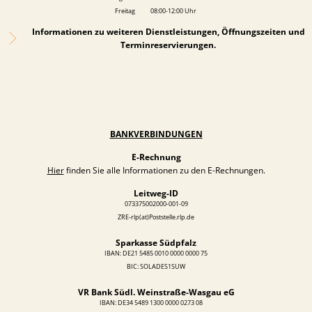
Freitag 08:00-12:00 Uhr
Informationen zu weiteren Dienstleistungen, Öffnungszeiten und
Terminreservierungen.
BANKVERBINDUNGEN
E-Rechnung
Hier
finden Sie alle Informationen zu den E-Rechnungen.
Leitweg-ID
073375002000-001-09
ZRE-rlp(at)Poststelle.rlp.de
Sparkasse Südpfalz
IBAN: DE21 5485 0010 0000 0000 75
BIC: SOLADES1SUW
VR Bank Südl. Weinstraße-Wasgau eG
IBAN:
DE34 5489 1300 0000 0273 08