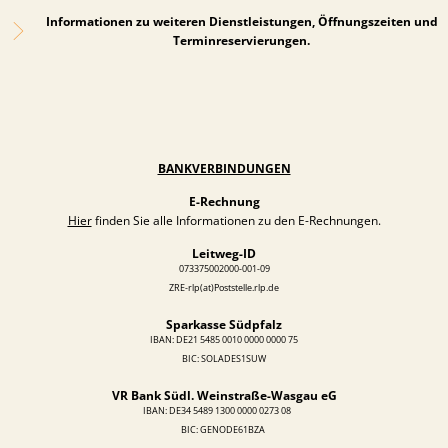
Informationen zu weiteren Dienstleistungen, Öffnungszeiten und
Terminreservierungen.
BANKVERBINDUNGEN
E-Rechnung
Hier
finden Sie alle Informationen zu den E-Rechnungen.
Leitweg-ID
073375002000-001-09
ZRE-rlp(at)Poststelle.rlp.de
Sparkasse Südpfalz
IBAN: DE21 5485 0010 0000 0000 75
BIC: SOLADES1SUW
VR Bank Südl. Weinstraße-Wasgau eG
IBAN:
DE34 5489 1300 0000 0273 08
BIC: GENODE61BZA