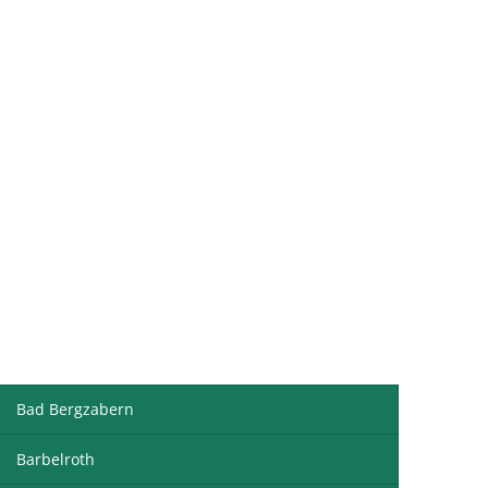
ismus & Freizeit
Onlinedienste
Bad Bergzabern
Barbelroth