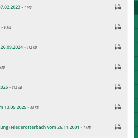
7.02.2023
~ 1 MB
~ 9 MB
 26.09.2024
~ 412 KB
 MB
2025
~ 312 KB
m 13.05.2025
~ 58 KB
zung) Niederotterbach vom 26.11.2001
~ 1 MB