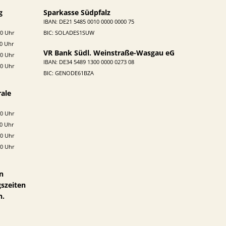
g
Sparkasse Südpfalz
IBAN: DE21 5485 0010 0000 0000 75
0 Uhr
BIC: SOLADES1SUW
0 Uhr
VR Bank Südl. Weinstraße-Wasgau eG
00 Uhr
IBAN:
DE34 5489 1300 0000 0273 08
00 Uhr
BIC: GENODE61BZA
rale
0 Uhr
0 Uhr
00 Uhr
00 Uhr
n
gszeiten
n.