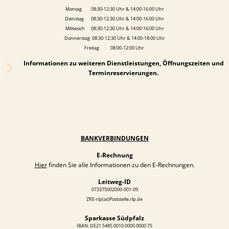
Montag 08:30-12:30 Uhr & 14:00-16:00 Uhr
Dienstag 08:30-12:30 Uhr & 14:00-16:00 Uhr
Mittwoch 08:30-12:30 Uhr & 14:00-16:00 Uhr
Donnerstag 08:30-12:30 Uhr & 14:00-18:00 Uhr
Freitag 08:00-12:00 Uhr
Informationen zu weiteren Dienstleistungen, Öffnungszeiten und
Terminreservierungen.
BANKVERBINDUNGEN
E-Rechnung
Hier
finden Sie alle Informationen zu den E-Rechnungen.
Leitweg-ID
073375002000-001-09
ZRE-rlp(at)Poststelle.rlp.de
Sparkasse Südpfalz
IBAN: DE21 5485 0010 0000 0000 75